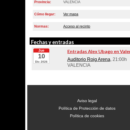
Provincia:
VALENCIA
Cómo llegar:
Ver mapa
Normas:
Acceso al recinto
Fechas y entradas
Jue
Entradas Alex Ubago en Vale
10
Auditorio Roig Arena
, 21:00h
Dic 2026
VALENCIA
Aviso legal
Política de Protección de datos
Política de cookies