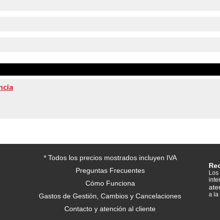
ncia
* Todos los precios mostrados incluyen IVA
Re
Preguntas Frecuentes
Los 
inte
Cómo Funciona
ate
a la
Gastos de Gestión, Cambios y Cancelaciones
Contacto y atención al cliente