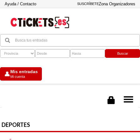
Ayuda / Contacto
Zona Organizadores
SUSCRÍBETE
Buscar
Mis entradas
👤
Mi cuenta
Tog
nav
DEPORTES