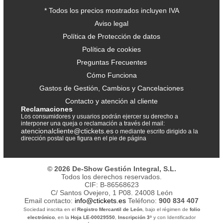
* Todos los precios mostrados incluyen IVA
Aviso legal
Política de Protección de datos
Política de cookies
Preguntas Frecuentes
Cómo Funciona
Gastos de Gestión, Cambios y Cancelaciones
Contacto y atención al cliente
Reclamaciones
Los consumidores y usuarios podrán ejercer su derecho a
interponer una queja o reclamación a través del mail:
atencionalcliente@ctickets.es
o mediante escrito dirigido a la
dirección postal que figura en el pie de página
© 2026 De-Show Gestión Integral, S.L.
Todos los derechos reservados.
CIF: B-86568623
C/ Santos Ovejero, 1 P08. 24008 León
Email contacto:
info@ctickets.es
Teléfono:
900 834 407
Sociedad inscrita en el
Registro Mercantil de León
, bajo el régimen de
folio
electrónico
, en la
Hoja LE-00029550
,
Inscripción 3ª
y con Identificador