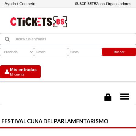
Ayuda / Contacto
Zona Organizadores
SUSCRÍBETE
Buscar
Mis entradas
👤
Mi cuenta
Tog
nav
FESTIVAL CUNA DEL PARLAMENTARISMO