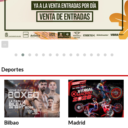
‹
›
Deportes
Bilbao
Madrid