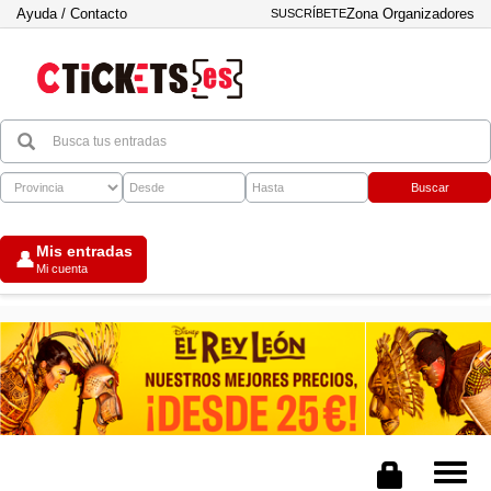
Ayuda / Contacto
Zona Organizadores
SUSCRÍBETE
Buscar
Mis entradas
👤
Mi cuenta
Tog