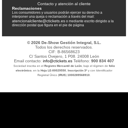
Contacto y atención al cliente
Reclamaciones
Los consumidores y usuarios podrán ejercer su derecho a
interponer una queja o reclamación a través del mail:
atencionalcliente@ctickets.es
o mediante escrito dirigido a la
dirección postal que figura en el pie de página
© 2026 De-Show Gestión Integral, S.L.
Todos los derechos reservados.
CIF: B-86568623
C/ Santos Ovejero, 1 P08. 24008 León
Email contacto:
info@ctickets.es
Teléfono:
900 834 407
Sociedad inscrita en el
Registro Mercantil de León
, bajo el régimen de
folio
electrónico
, en la
Hoja LE-00029550
,
Inscripción 3ª
y con Identificador
Registral Único (
IRUS
)
1000289568910
.