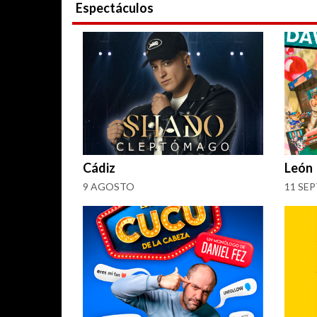
Espectáculos
Cádiz
León
9 AGOSTO
11 SE