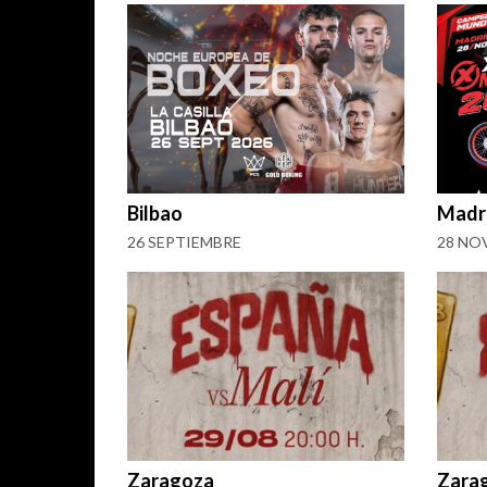
Bilbao
Madr
26 SEPTIEMBRE
28 NO
Zaragoza
Zara