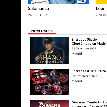
Salamanca
León
24 OCTUBRE
6 NOV
NOVEDADES
Entradas Shado
Cleptómago en Madri
28 Diciembre 2026
Madrid
Entradas X Trial 2026
28 Noviembre 2026
Madrid
"Amar es Combatir To
aniversario" By +dM