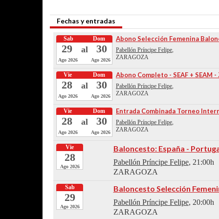
Fechas y entradas
Abono Selección Femenina Balon
Sab
Dom
29
30
al
Pabellón Príncipe Felipe
,
ZARAGOZA
Ago 2026
Ago 2026
Abono Completo - SEAF + SEAM -
Vie
Dom
28
30
al
Pabellón Príncipe Felipe
,
ZARAGOZA
Ago 2026
Ago 2026
Entrada Combinada Torneo Inter
Vie
Dom
28
30
al
Pabellón Príncipe Felipe
,
ZARAGOZA
Ago 2026
Ago 2026
Vie
Baloncesto: España - Portuga
28
Pabellón Príncipe Felipe
, 21:00h
Ago 2026
ZARAGOZA
Sab
Baloncesto Selección Femeni
29
Pabellón Príncipe Felipe
, 20:00h
Ago 2026
ZARAGOZA