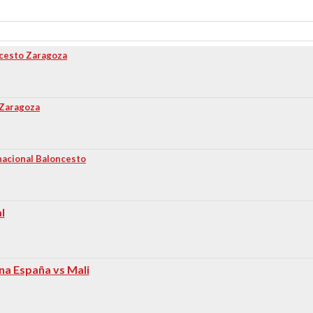
cesto Zaragoza
 Zaragoza
nacional Baloncesto
l
na España vs Mali