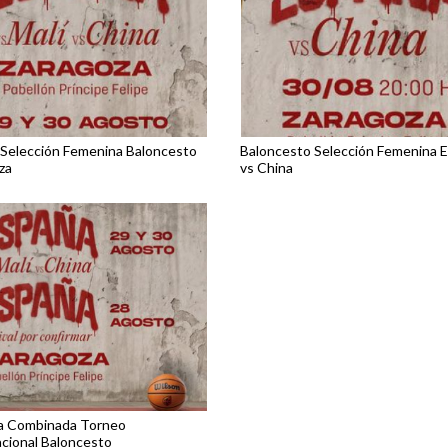
Selección Femenina Baloncesto
Baloncesto Selección Femenina 
za
vs China
a Combinada Torneo
acional Baloncesto