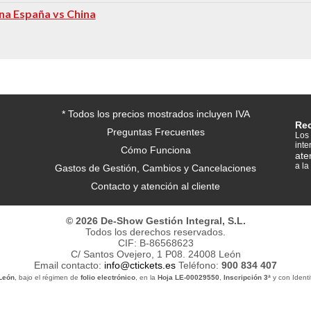
na España vs China
* Todos los precios mostrados incluyen IVA
Re
Preguntas Frecuentes
Los 
inte
Cómo Funciona
ate
a la
Gastos de Gestión, Cambios y Cancelaciones
Contacto y atención al cliente
© 2026 De-Show Gestión Integral, S.L.
Todos los derechos reservados.
CIF: B-86568623
C/ Santos Ovejero, 1 P08. 24008 León
Email contacto:
info@ctickets.es
Teléfono:
900 834 407
 León
, bajo el régimen de
folio electrónico
, en la
Hoja LE-00029550
,
Inscripción 3ª
y con Identif