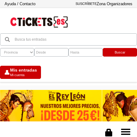
Ayuda / Contacto
Zona Organizadores
SUSCRÍBETE
Buscar
Mis entradas
👤
Mi cuenta
Tog