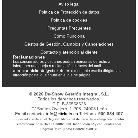
Aviso legal
Política de Protección de datos
Política de cookies
Preguntas Frecuentes
Cómo Funciona
Gastos de Gestión, Cambios y Cancelaciones
Contacto y atención al cliente
Reclamaciones
Los consumidores y usuarios podrán ejercer su derecho a
interponer una queja o reclamación a través del mail:
atencionalcliente@ctickets.es
o mediante escrito dirigido a la
dirección postal que figura en el pie de página
© 2026 De-Show Gestión Integral, S.L.
Todos los derechos reservados.
CIF: B-86568623
C/ Santos Ovejero, 1 P08. 24008 León
Email contacto:
info@ctickets.es
Teléfono:
900 834 407
Sociedad inscrita en el
Registro Mercantil de León
, bajo el régimen de
folio
electrónico
, en la
Hoja LE-00029550
,
Inscripción 3ª
y con Identificador
Registral Único (
IRUS
)
1000289568910
.