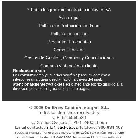
* Todos los precios mostrados incluyen IVA
Aviso legal
Política de Protección de datos
Política de cookies
Preguntas Frecuentes
Cómo Funciona
Gastos de Gestión, Cambios y Cancelaciones
Contacto y atención al cliente
Reclamaciones
Los consumidores y usuarios podrán ejercer su derecho a
interponer una queja o reclamación a través del mail:
atencionalcliente@ctickets.es
o mediante escrito dirigido a la
dirección postal que figura en el pie de página
© 2026 De-Show Gestión Integral, S.L.
Todos los derechos reservados.
CIF: B-86568623
C/ Santos Ovejero, 1 P08. 24008 León
Email contacto:
info@ctickets.es
Teléfono:
900 834 407
Sociedad inscrita en el
Registro Mercantil de León
, bajo el régimen de
folio
electrónico
, en la
Hoja LE-00029550
,
Inscripción 3ª
y con Identificador