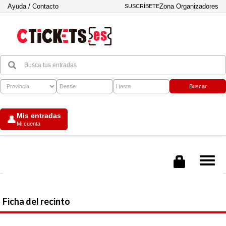
Ayuda / Contacto
Zona Organizadores
SUSCRÍBETE
Buscar
Mis entradas
👤
Mi cuenta
Tog
nav
Ficha del recinto