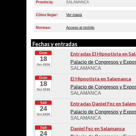
Provincia:
SALAMANCA
Cómo llegar:
Ver mapa
Normas:
Acceso al recinto
Fechas y entradas
Dom
Entradas El Hipnotista en S
18
Palacio de Congresos y Exposi
Oct 2026
SALAMANCA
Dom
El Hipnotista en Salamanca
18
Palacio de Congresos y Exposi
Oct 2026
SALAMANCA
Sab
Entradas Daniel Fez en Sala
24
Palacio de Congresos y Exposi
Oct 2026
SALAMANCA
Sab
Daniel Fez en Salamanca
24