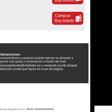
Buy tickets
Comprar
Buy tickets
clamaciones
consumidores y usuarios podrán ejercer su derecho a
rponer una queja o reclamación a través del mail:
ncionalcliente@ctickets.es
o mediante escrito dirigido
 dirección postal que figura en el pie de página
icador Registral Único (
IRUS
)
1000289568910
.