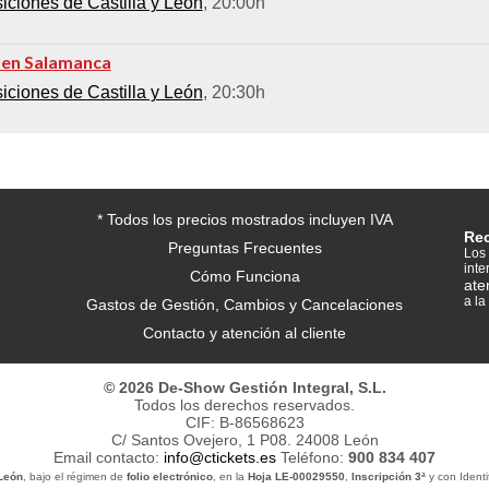
ciones de Castilla y León
, 20:00h
 en Salamanca
ciones de Castilla y León
, 20:30h
* Todos los precios mostrados incluyen IVA
Re
Preguntas Frecuentes
Los 
inte
Cómo Funciona
ate
a la
Gastos de Gestión, Cambios y Cancelaciones
Contacto y atención al cliente
© 2026 De-Show Gestión Integral, S.L.
Todos los derechos reservados.
CIF: B-86568623
C/ Santos Ovejero, 1 P08. 24008 León
Email contacto:
info@ctickets.es
Teléfono:
900 834 407
 León
, bajo el régimen de
folio electrónico
, en la
Hoja LE-00029550
,
Inscripción 3ª
y con Identif