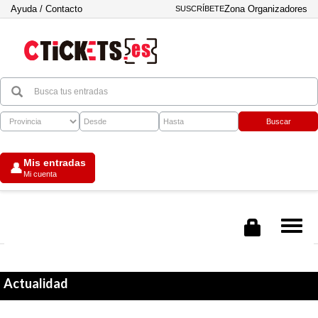
Ayuda / Contacto
Zona Organizadores
SUSCRÍBETE
Buscar
Mis entradas
👤
Mi cuenta
Tog
nav
Actualidad