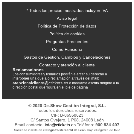
* Todos los precios mostrados incluyen IVA
Aviso legal
Política de Protección de datos
Política de cookies
Preguntas Frecuentes
Cómo Funciona
Gastos de Gestión, Cambios y Cancelaciones
Contacto y atención al cliente
Reclamaciones
Los consumidores y usuarios podrán ejercer su derecho a
interponer una queja o reclamación a través del mail:
atencionalcliente@ctickets.es
o mediante escrito dirigido a la
dirección postal que figura en el pie de página
© 2026 De-Show Gestión Integral, S.L.
Todos los derechos reservados.
CIF: B-86568623
C/ Santos Ovejero, 1 P08. 24008 León
Email contacto:
info@ctickets.es
Teléfono:
900 834 407
Sociedad inscrita en el
Registro Mercantil de León
, bajo el régimen de
folio