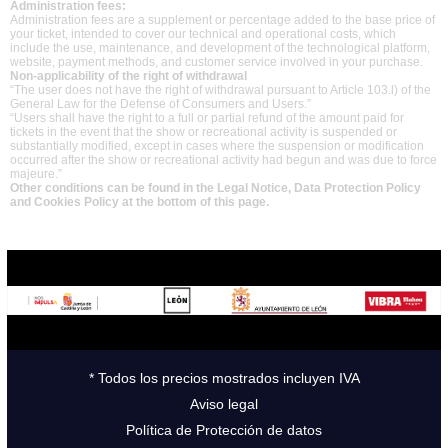
Administration fees:
Administration fees are a supplement or percentage added to the base price of
your ticket, intended to cover our technical and operational costs, which
include the use, maintenance, and development of the technological platform,
website, payment methods, and customer service involved in your purchase.
Non-applicability of the right of withdrawal
“The user does not have the right of withdrawal pursuant to Article 103.l) of the
General Law for the Defense of Consumers and Users.”
“Users shall have the right to a full or partial refund of the amount paid for
tickets in the event that the show or recreational activity is suspended or
substantially modified, except in cases where the suspension or modification
occurred after the show or recreational activity had begun and was due to force
majeure.”
Other conditions can be found in the Legal Notice, Data Protection Policy
and Cookies Policy at the bottom of this page.
* Todos los precios mostrados incluyen IVA
Aviso legal
Política de Protección de datos