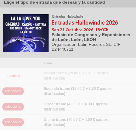
Elige el tipo de entrada que deseas y la cantidad
Entradas HallowIndie
Entradas Hallowindie 2026
Sab 31 Octubre 2026, 18:00h
Palacio de Congresos y Exposiciones
de León. León, LEÓN
Organizador: Latin Records SL. CIF:
B24440711
Zona
Primer tramo (29.00 € + 2.90 € gastos
completo
distribución)
Segundo tramo (35.00 € + 3.50 € gastos
seleccionar
distribución)
Tercer tramo (40.00 € + 4.00 € gastos
seleccionar
distribución)
Último tramo (46.00 € + 4.60 € gastos
seleccionar
distribución)