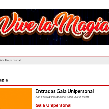
Gala Unipersonal
agia
Entradas Gala Unipersonal
XXII Festival Internacional León Vive la Magia
Gala Unipersonal