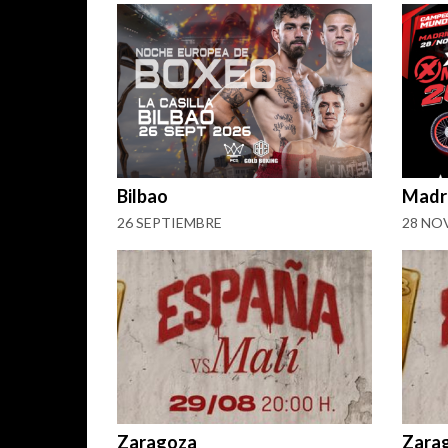
Bilbao
Madr
26 SEPTIEMBRE
28 NO
Zaragoza
Zara