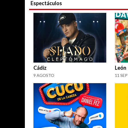
Espectáculos
Cádiz
León
9 AGOSTO
11 SE