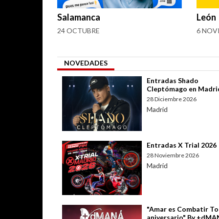
Salamanca
León
24 OCTUBRE
6 NOV
NOVEDADES
Entradas Shado
Cleptómago en Madri
28 Diciembre 2026
Madrid
Entradas X Trial 2026
28 Noviembre 2026
Madrid
"Amar es Combatir To
aniversario" By +dM