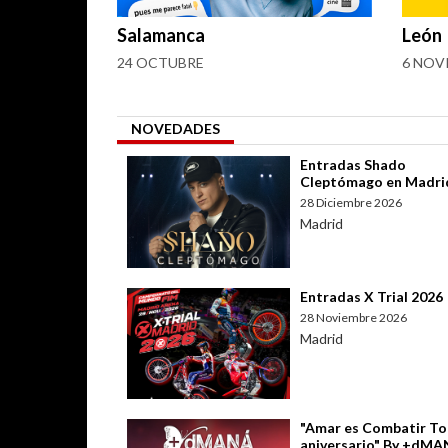
Salamanca
León
24 OCTUBRE
6 NOV
NOVEDADES
Entradas Shado
Cleptómago en Madri
28 Diciembre 2026
Madrid
Entradas X Trial 2026
28 Noviembre 2026
Madrid
"Amar es Combatir To
aniversario" By +dM