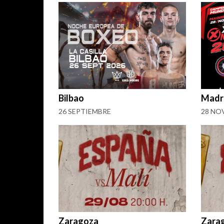
Bilbao
Madr
26 SEPTIEMBRE
28 NO
Zaragoza
Zara