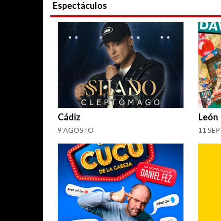
Espectáculos
Cádiz
León
9 AGOSTO
11 SE