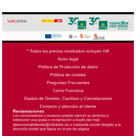
* Todos los precios mostrados incluyen IVA
Aviso legal
Política de Protección de datos
Política de cookies
Preguntas Frecuentes
Cómo Funciona
Gastos de Gestión, Cambios y Cancelaciones
Contacto y atención al cliente
Reclamaciones
Los consumidores y usuarios podrán ejercer su derecho a
interponer una queja o reclamación a través del mail:
atencionalcliente@ctickets.es
o mediante escrito dirigido a la
dirección postal que figura en el pie de página