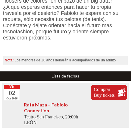
“loosers de colores” en el pozo de un big data?
¿A qué esperas entonces para hacer tu propia
travesía por el desierto? Fabiolo te espera con su
raqueta, sólo necesita tus pelotas (de tenis).
Conéctate y déjate orientar hacia el futuro mas
tecnofashion, porque futuro y oriente siempre
estuvieron próximos.
Nota:
Los menores de 16 años debarán ir acompañados de un adulto
Lista de fechas
Vie
Comprar
02
Buy tickets
Oct 2026
Rafa Maza – Fabiolo
Connection
Teatro San Francisco
, 20:00h
LEÓN